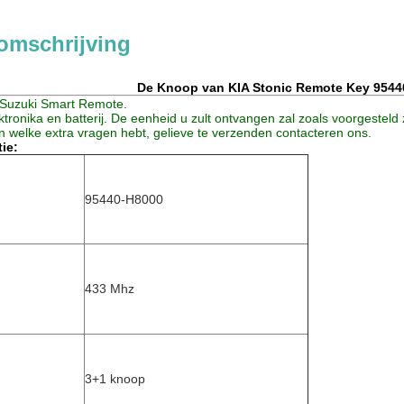
omschrijving
De Knoop van KIA Stonic Remote Key 9544
or Suzuki Smart Remote.
ektronika en batterij. De eenheid u zult ontvangen zal zoals voorgesteld z
n welke extra vragen hebt, gelieve te verzenden contacteren ons.
ie:
95440-H8000
433 Mhz
3+1 knoop