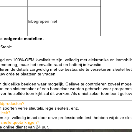
Inbegrepen niet
de volgende modellen:
 Stonic
gd om 100%-OEM kwaliteit te zijn, volledig met elektronika en immob
ammering, maar het omvatte raad en batterij in kwestie.
leren de details zorgvuldig met uw bestaande te verzekeren sleutel het h
 uw orde te plaatsen te vragen.
n duidelijke beelden waar mogelijk. Gelieve te controleren zoveel mogeli
aan een slotenmaker of een handelaar worden gebracht voor programm
 ver hetzelfde toen kijkt zal dit werken. Als u niet zeker toen bent geli
ofdproducten?
n soorten verre sleutels, lege sleutels, enz.
iteit?
 zijn volledig intact door onze professionele test, hebben wij deze sleu
snelle quota krijgen?
e online dienst van 24 uur.