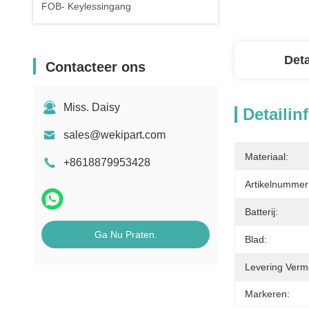
FOB- Keylessingang
Deta
Contacteer ons
Miss. Daisy
Detailin
sales@wekipart.com
Materiaal:
+8618879953428
Artikelnummer
Batterij:
Ga Nu Praten.
Blad:
Levering Verm
Markeren: