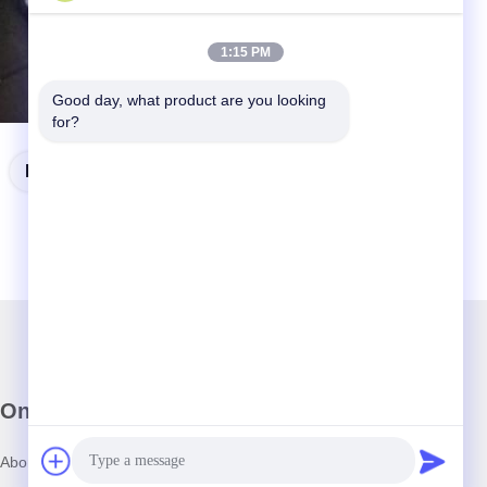
1:15 PM
Good day, what product are you looking 
for?
De Slimme Sleutel Van KIA
Onze Nieuwsbrief
Abonneer u op onze nieuwsbrief voor kortingen en meer.