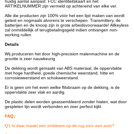
huidig aantal aanpast. FCC identiteitskaart en het
ARTIKELNUMMER zijn vermeld op achtereind van elke ver.
Alle die producten zijn 100% vóór het een lijst maken van wordt
getest en nogmaals alvorens te verschepen. Transmittery, de
batterijen en de knoop zijn in grote arbeidsvoorwaarde! Allkeyless
zal onmiddellijk of terugbetalingsgeld indien ontvangen non-
working ruilen.
Details
Wij produceren het door high-precision malenmachine en de
grootte is zeer nauwkeurig.
De dekking wordt gemaakt van ABS materiaal, de oppervlakte
met hoge hardheid, goede chemische weerstand, hitte en
corrosieweerstand en schokweerstand.
Er is geen om het even welke flitsbraam op de dekking, is de
oppervlakte zeer vlak en aardig.
De plastic delen worden geassembleerd zonder hiaten, wat door
gespleten lijn wordt verbonden en zeer perfect kijkt.
FAQ:
Q1.Is daar maakt een embleem op de rug voor een auto?