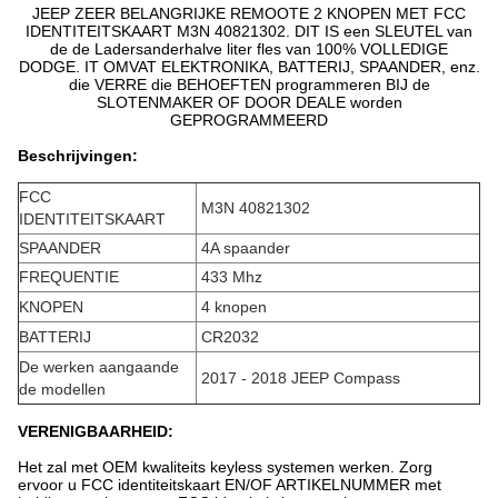
JEEP ZEER BELANGRIJKE REMOOTE 2 KNOPEN MET FCC
IDENTITEITSKAART M3N 40821302. DIT IS een SLEUTEL van
de de Ladersanderhalve liter fles van 100% VOLLEDIGE
DODGE. IT OMVAT ELEKTRONIKA, BATTERIJ, SPAANDER, enz.
die VERRE die BEHOEFTEN programmeren BIJ de
SLOTENMAKER OF DOOR DEALE worden
GEPROGRAMMEERD
Beschrijvingen:
FCC
M3N 40821302
IDENTITEITSKAART
SPAANDER
4A spaander
FREQUENTIE
433 Mhz
KNOPEN
4 knopen
BATTERIJ
CR2032
De werken aangaande
2017 - 2018 JEEP Compass
de modellen
VERENIGBAARHEID:
Het zal met OEM kwaliteits keyless systemen werken. Zorg
ervoor u FCC identiteitskaart EN/OF ARTIKELNUMMER met