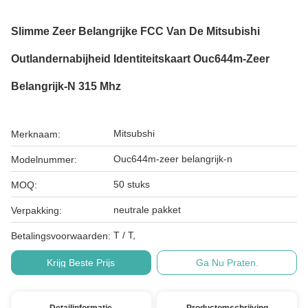
Slimme Zeer Belangrijke FCC Van De Mitsubishi
Outlandernabijheid Identiteitskaart Ouc644m-Zeer
Belangrijk-N 315 Mhz
Mitsubshi
Merknaam:
Ouc644m-zeer belangrijk-n
Modelnummer:
50 stuks
MOQ:
neutrale pakket
Verpakking:
T / T,
Betalingsvoorwaarden:
Krijg Beste Prijs
Ga Nu Praten.