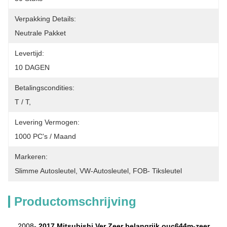
Verpakking Details:
Neutrale Pakket
Levertijd:
10 DAGEN
Betalingscondities:
T / T,
Levering Vermogen:
1000 PC's / Maand
Markeren:
Slimme Autosleutel
, 
VW-Autosleutel
, 
FOB- Tiksleutel
Productomschrijving
2008-
2017 Mitsubishi Ver Zeer belangrijk ouc644m-zeer