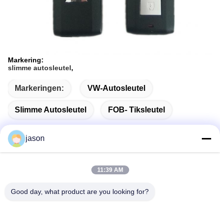
Markering:
slimme autosleutel
,
Markeringen:
VW-Autosleutel
Slimme Autosleutel
FOB- Tiksleutel
jason
Snel contact
11:39 AM
Good day, what product are you looking for?
Adres
7089 Zhongchun Rd Minhang District 201101 Shanghai
China