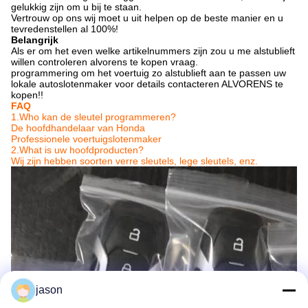
gelukkig zijn om u bij te staan.
Vertrouw op ons wij moet u uit helpen op de beste manier en u
tevredenstellen al 100%!
Belangrijk
Als er om het even welke artikelnummers zijn zou u me alstublieft
willen controleren alvorens te kopen vraag.
programmering om het voertuig zo alstublieft aan te passen uw
lokale autoslotenmaker voor details contacteren ALVORENS te
kopen!!
FAQ
1.Who kan de sleutel programmeren?
De hoofdhandelaar van Honda
Professionele voertuigslotenmaker
2.What is uw hoofdproducten?
Wij zijn hebben soorten verre sleutels, lege sleutels, enz.
jason