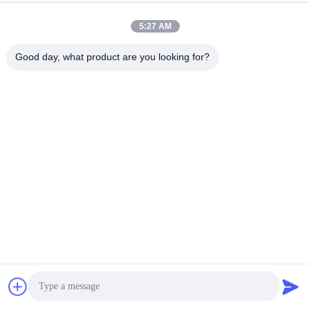
5:27 AM
Good day, what product are you looking for?
Markeringen:
De Slimme Sleutel Van Ford
De Sleutel Van De Doorwaadbare Plaatsdoorgang FOB
Verre Doorwaadbare Plaats Keyless Ingang
Snel contact
Adres