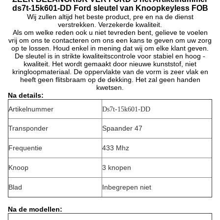
ds7t-15k601-DD Ford sleutel van Knoopkeyless FOB
Wij zullen altijd het beste product, pre en na de dienst
verstrekken. Verzekerde kwaliteit.
Als om welke reden ook u niet tevreden bent, gelieve te voelen
vrij om ons te contacteren om ons een kans te geven om uw zorg
op te lossen. Houd enkel in mening dat wij om elke klant geven.
De sleutel is in strikte kwaliteitscontrole voor stabiel en hoog -
kwaliteit. Het wordt gemaakt door nieuwe kunststof, niet
kringloopmateriaal. De oppervlakte van de vorm is zeer vlak en
heeft geen flitsbraam op de dekking. Het zal geen handen
kwetsen.
Na details:
Artikelnummer
Ds7t-15k601-DD
Transponder
Spaander 47
Frequentie
433 Mhz
Knoop
3 knopen
Blad
Inbegrepen niet
Na de modellen: