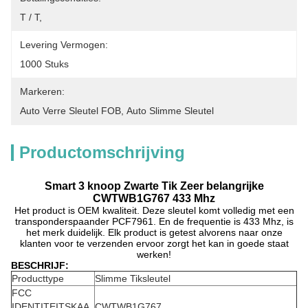
T / T,
Levering Vermogen:
1000 Stuks
Markeren:
Auto Verre Sleutel FOB
, 
Auto Slimme Sleutel
Productomschrijving
Smart 3 knoop Zwarte Tik Zeer belangrijke
CWTWB1G767 433 Mhz
Het product is OEM kwaliteit. Deze sleutel komt volledig met een
transponderspaander PCF7961. En de frequentie is 433 Mhz, is
het merk duidelijk. Elk product is getest alvorens naar onze
klanten voor te verzenden ervoor zorgt het kan in goede staat
werken!
BESCHRIJF:
Producttype
Slimme Tiksleutel
FCC
IDENTITEITSKAA
CWTWB1G767