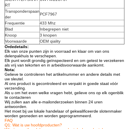
RT
Transponderspaan
PCF7967
der
Frequentie
433 Mhz
Blad
Inbegrepen niet
Knoop
3 knopen
Voorwaarde
OEM qiality
Ordedetails:
Elk van onze punten zijn in voorraad en klaar om van ons
delenpakhuis te verschepen.
Elk punt wordt grondig geïnspecteerd en om getest te verzekeren
als vrij van tekorten en in arbeidsvoorwaarde aankomt.
Nota:
Gelieve te controleren het artikelnummer en andere details met
uw sleutel.
Al ons product is gecontroleerd en verpakt in goede staat vóór
verzending.
Als u om het even welke vragen hebt, gelieve ons op elk ogenblik
te contacteren
Wij zullen aan alle e-mailonderzoeken binnen 24 uren
antwoorden.
Het moet bij uw lokale handelaar of gekwalificeerde slotenmaker
worden gesneden en worden geprogrammeerd.
FAQ
Q1: Wat is uw hoofdproducten?