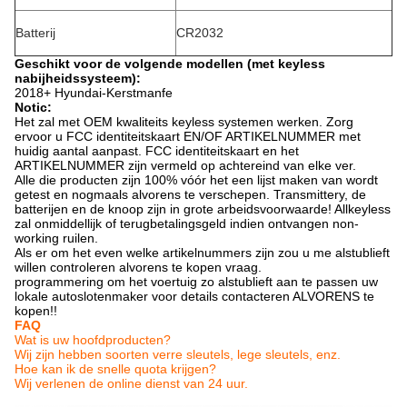
Batterij
CR2032
Geschikt voor de volgende modellen (met keyless
nabijheidssysteem):
2018+ Hyundai-Kerstmanfe
Notic:
Het zal met OEM kwaliteits keyless systemen werken. Zorg
ervoor u FCC identiteitskaart EN/OF ARTIKELNUMMER met
huidig aantal aanpast. FCC identiteitskaart en het
ARTIKELNUMMER zijn vermeld op achtereind van elke ver.
Alle die producten zijn 100% vóór het een lijst maken van wordt
getest en nogmaals alvorens te verschepen. Transmittery, de
batterijen en de knoop zijn in grote arbeidsvoorwaarde! Allkeyless
zal onmiddellijk of terugbetalingsgeld indien ontvangen non-
working ruilen.
Als er om het even welke artikelnummers zijn zou u me alstublieft
willen controleren alvorens te kopen vraag.
programmering om het voertuig zo alstublieft aan te passen uw
lokale autoslotenmaker voor details contacteren ALVORENS te
kopen!!
FAQ
Wat is uw hoofdproducten?
Wij zijn hebben soorten verre sleutels, lege sleutels, enz.
Hoe kan ik de snelle quota krijgen?
Wij verlenen de online dienst van 24 uur.