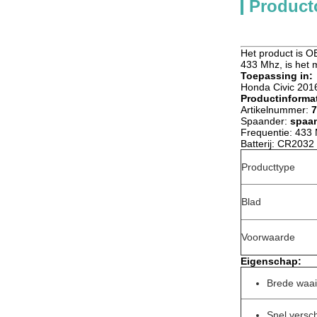
Product
Het product is O
433 Mhz, is het m
Toepassing in:
Honda Civic 201
Productinformat
Artikelnummer:
7
Spaander:
spaa
Frequentie: 433
Batterij: CR2032
Producttype
Blad
Voorwaarde
Eigenschap:
Brede waai
Snel vers