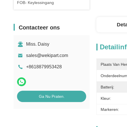
FOB- Keylessingang
Deta
Contacteer ons
Miss. Daisy
Detailin
sales@wekipart.com
Plaats Van He
+8618879953428
Onderdeelnum
Batterij:
Ga Nu Praten.
Kleur:
Markeren: