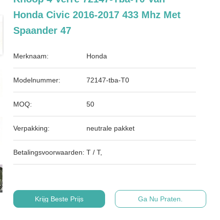
Honda Civic 2016-2017 433 Mhz Met
Spaander 47
Merknaam:
Honda
Modelnummer:
72147-tba-T0
MOQ:
50
Verpakking:
neutrale pakket
Betalingsvoorwaarden:
T / T,
Krijg Beste Prijs
Ga Nu Praten.