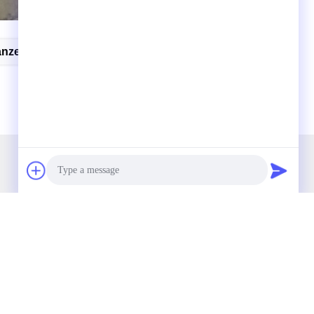
anzet
Honda Slimme Sleutel
Onze Nieuwsbrief
Abonneer u op onze nieuwsbrief voor kortingen en meer.
Photo
Video Call
Audio Call