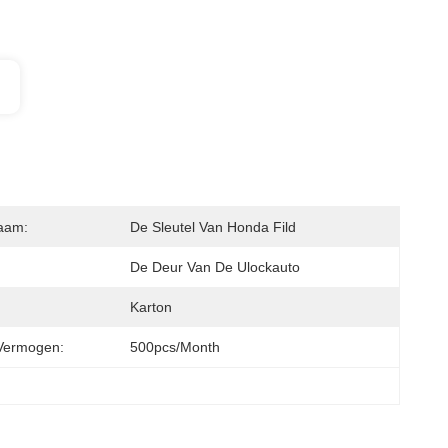
aam:
De Sleutel Van Honda Fild
De Deur Van De Ulockauto
Karton
Vermogen:
500pcs/month