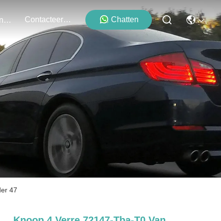
Contacteer Ons
Chatten
Evenementen
er 47
Knoop 4 Verre 72147-Tba-T0 Van