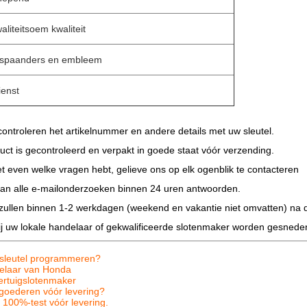
liteitsoem kwaliteit
 spaanders en embleem
ienst
controleren het artikelnummer en andere details met uw sleutel.
uct is gecontroleerd en verpakt in goede staat vóór verzending.
t even welke vragen hebt, gelieve ons op elk ogenblik te contacteren
 aan alle e-mailonderzoeken binnen 24 uren antwoorden.
zullen binnen 1-2 werkdagen (weekend en vakantie niet omvatten) na 
ij uw lokale handelaar of gekwalificeerde slotenmaker worden gesne
sleutel programmeren?
elaar van Honda
ertuigslotenmaker
 goederen vóór levering?
 100%-test vóór levering.