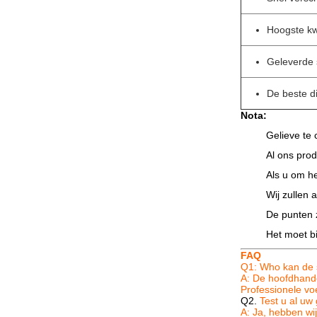
Hoogste kwa
Geleverde
De beste d
Nota:
Gelieve te 
Al ons prod
Als u om he
Wij zullen
De punten 
Het moet b
FAQ
Q1: Who kan de 
A: De hoofdhand
Professionele vo
Q2.
Test u al uw
A: Ja, hebben wij