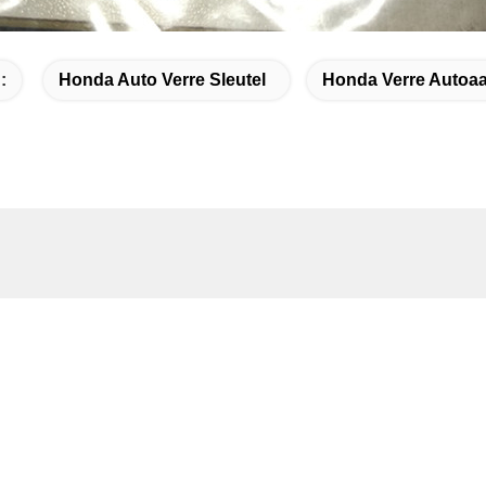
:
Honda Auto Verre Sleutel
Honda Verre Autoa
 contact
dres
089 Zhongchun Rd Minhang District 201101 Shanghai China
l.
6-21-59176316