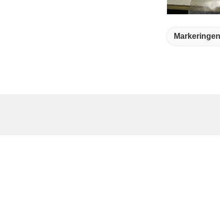
Markeringen
Snelkoppeling
Snel
Huis
A
7
Producten
Te
Over Ons
8