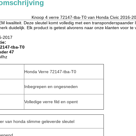
omschrijving
Knoop 4 verre 72147-tba-T0 van Honda Civic 2016-2
EM kwaliteit. Deze sleutel komt volledig met een transponderspaander 
erk duidelijk. Elk product is getest alvorens naar onze klanten voor t
6-2017
ie:
2147-tba-T0
nder 47
 Mhz
Honda Verre 72147-tba-T0
Inbegrepen en ongesneden
Volledige verre fild en opent
er van honda slimme geleverde sleutel
chepend