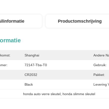
ilinformatie
Productomschrijving
formatie
rkomst:
Shanghai
Andere N
mer:
72147-Tba-T0
Gebruik:
CR2032
Pakket:
Black
Levering 
honda auto verre sleutel
, 
honda slimme sleutel