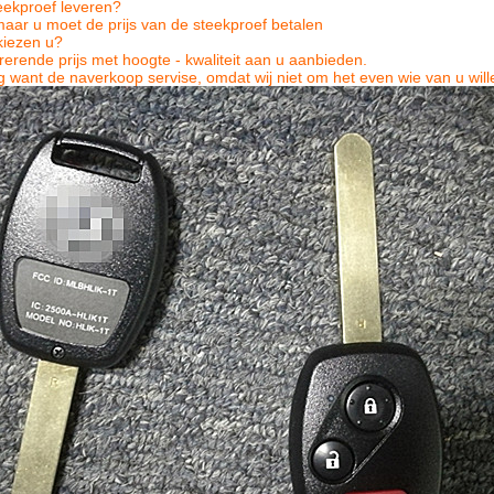
eekproef leveren?
maar u moet de prijs van de steekproef betalen
kiezen u?
erende prijs met hoogte - kwaliteit aan u aanbieden.
want de naverkoop servise, omdat wij niet om het even wie van u wille