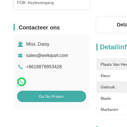
FOB- Keylessingang
Deta
Contacteer ons
Miss. Daisy
Detailin
sales@wekipart.com
Plaats Van He
+8618879953428
Kleur:
Gebruik:
Ga Nu Praten.
Blade:
Markeren: