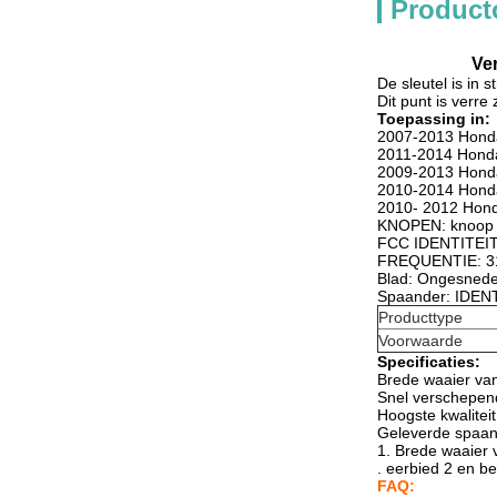
Product
Ve
De sleutel is in s
Dit punt is verre 
Toepassing in:
2007-2013 Hond
2011-2014 Hond
2009-2013 Honda
2010-2014 Honda
2010- 2012 Hond
KNOPEN: knoop
FCC IDENTITEIT
FREQUENTIE: 3
Blad: Ongesned
Spaander: IDEN
Producttype
Voorwaarde
Specificaties:
Brede waaier van
Snel verschepen
Hoogste kwaliteit
Geleverde spaa
1. Brede waaier 
. eerbied 2 en b
FAQ: