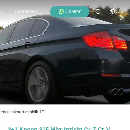
Contacteer Ons
Chatten
Evenementen
ntiteitskaart mlbhlik-1T
2+1 Knoop 315 Mhz-Inzicht Cr-Z Cr-V