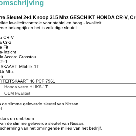
omschrijving
rre Sleutel 2+1 Knoop 315 Mhz GESCHIKT HONDA CR-V, Cr-z
trikte kwaliteitscontrole voor stabiel en hoog - kwaliteit.
zeer belangrijk en het is volledige sleutel.
a CR-V
a Cr-z
 Fit
-Inzicht
a Accord Crosstou
 2+1
SKAART: Mlbhlik-1T
15 Mhz
en
TITEITSKAART 46 PCF 7961
Honda verre HLIK6-1T
OEM kwaliteit
 de slimme geleverde sleutel van Nissan
d
nders en embleem
van de slimme geleverde sleutel van Nissan.
escherming van het omringende milieu van het bedrijf.