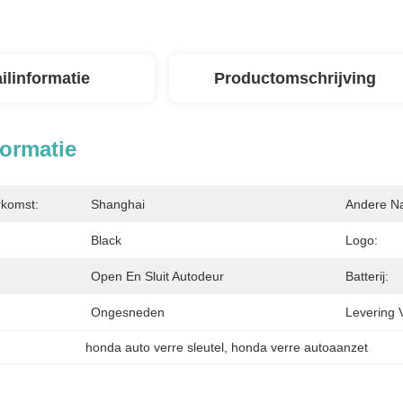
ilinformatie
Productomschrijving
formatie
rkomst:
Shanghai
Andere N
Black
Logo:
Open En Sluit Autodeur
Batterij:
Ongesneden
Levering 
honda auto verre sleutel
, 
honda verre autoaanzet