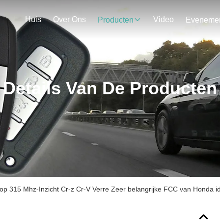
Huis
Over Ons
Video
Producten
Details Van De Producten
op 315 Mhz-Inzicht Cr-z Cr-V Verre Zeer belangrijke FCC van Honda ide