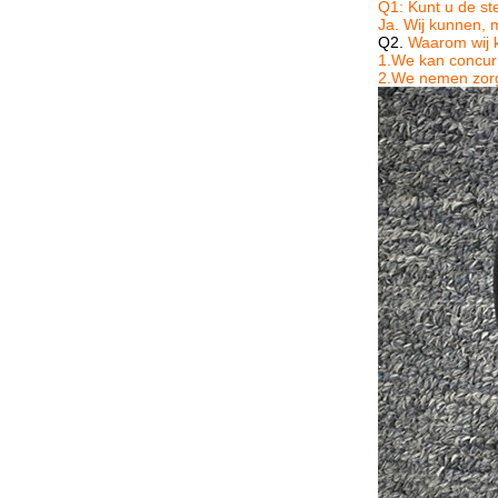
Q1: Kunt u de st
Ja. Wij kunnen, 
Q2.
Waarom wij 
1.We kan concurr
2.We nemen zorg 