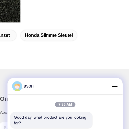
anzet
Honda Slimme Sleutel
jason
Onze Nieuwsbrief
7:36 AM
Abonneer u op onze nieuwsbrief voor kortingen en meer.
Good day, what product are you looking 
for?