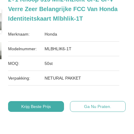
Verre Zeer Belangrijke FCC Van Honda
Identiteitskaart Mlbhlik-1T
Merknaam:
Honda
Modelnummer:
MLBHLIK6-1T
MOQ:
50st
Verpakking:
NETURAL PAKKET
Krijg Beste Prijs
Ga Nu Praten.