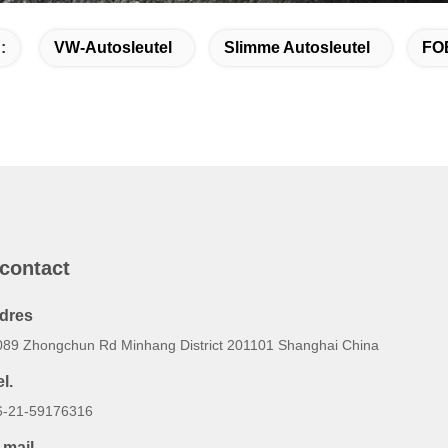
:
VW-Autosleutel
Slimme Autosleutel
FOB
 contact
dres
089 Zhongchun Rd Minhang District 201101 Shanghai China
l.
6-21-59176316
-mail