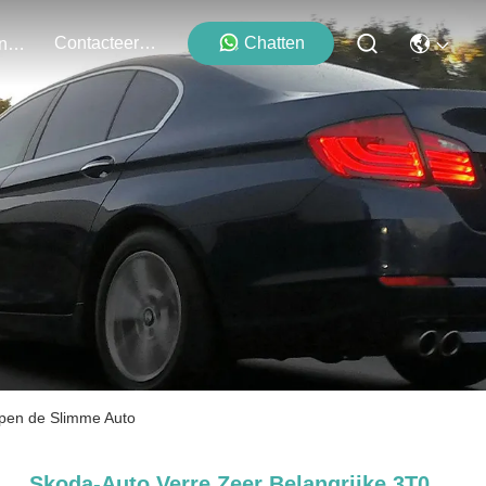
Contacteer Ons
Chatten
Evenementen
open de Slimme Auto
Skoda-Auto Verre Zeer Belangrijke 3T0