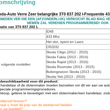
omschrijving
da-Auto Verre Zeer belangrijke 3T0 837 202 l-Frequentie 4
ESNEDEN VER DIE EEN (AFZONDERLIJK) VERKOCHT BLAD MAG 
NEMEN ZAL VEREISEN PROGRAMMEREND! OOK
atie van 3T0 837 202 L
ID48
433 Mhz
Het slot, opent en Laars
CR2032
Skoda Citigo (2012 - 2015)
Skoda Fabia (2013 - 2014)
Skoda Rapid (2013 - 2016)
e volgende modellen
Skoda Roomster (2013 - 2015)
Buitengewoon Skoda (2013 - 2015)
Skoda-Yeti (2013 - 2015)
beschikbaarheid voor dit product:
le handelaar of de slotenmaker moeten bezoeken om dit ver aan uw aut
t speciale programmeringsprocedures.
nkoop, gelieve te bevestigen met een slotenmaker/een handelaar, zoda
eekproef leveren?
maar u moet de prijs van de steekproef betalen
 uw kwaliteit?