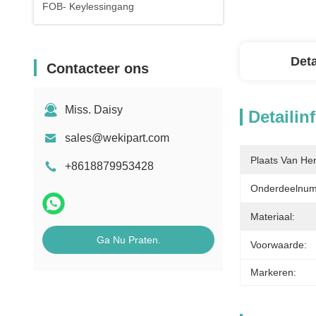
FOB- Keylessingang
Deta
Contacteer ons
Miss. Daisy
Detailin
sales@wekipart.com
Plaats Van He
+8618879953428
Onderdeelnum
Materiaal:
Ga Nu Praten.
Voorwaarde:
Markeren: