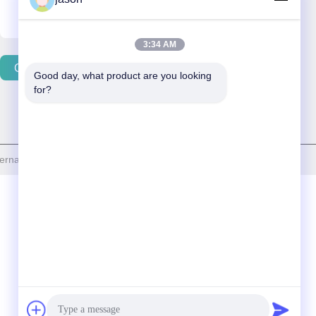
3:34 AM
Contacteer Ons
Good day, what product are you looking 
for?
national trade co.,ltd . Alle rechten voorbehouden.