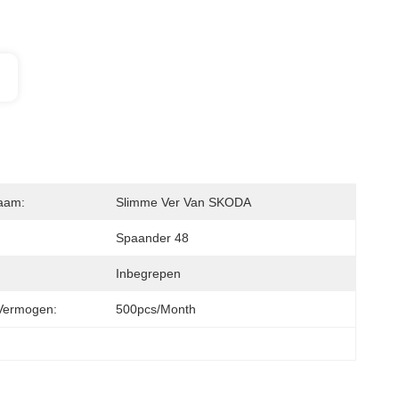
aam:
Slimme Ver Van SKODA
Spaander 48
Inbegrepen
Vermogen:
500pcs/month