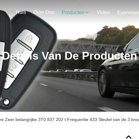
Huis
Over Ons
Video
Producten
Details Van De Producten
e Zeer belangrijke 3T0 837 202 l-Frequentie 433 Sleutel van de 3 kn