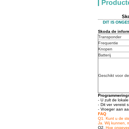
Product
Sko
DIT IS ONG
Skoda de inform
Transponder
Frequentie
Knopen
Batterij
Geschikt voor d
Programmerings
- U zult de loka
- Dit ver vereis
- Vroeger aan aa
FAQ
Q1: Kunt u de st
Ja. Wij kunnen, 
Q2.
Hoe ongeveer