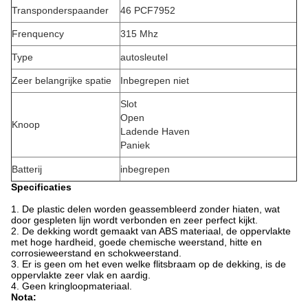
Transponderspaander
46 PCF7952
Frenquency
315 Mhz
Type
autosleutel
Zeer belangrijke spatie
Inbegrepen niet
Slot
Open
Knoop
Ladende Haven
Paniek
Batterij
inbegrepen
Specificaties
1. De plastic delen worden geassembleerd zonder hiaten, wat
door gespleten lijn wordt verbonden en zeer perfect kijkt.
2. De dekking wordt gemaakt van ABS materiaal, de oppervlakte
met hoge hardheid, goede chemische weerstand, hitte en
corrosieweerstand en schokweerstand.
3. Er is geen om het even welke flitsbraam op de dekking, is de
oppervlakte zeer vlak en aardig.
4. Geen kringloopmateriaal.
Nota: