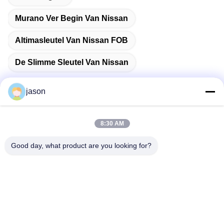
Murano Ver Begin Van Nissan
Altimasleutel Van Nissan FOB
De Slimme Sleutel Van Nissan
jason
Snel contact
8:30 AM
Good day, what product are you looking for?
Adres
7089 Zhongchun Rd Minhang District 201101 Shanghai
China
Tel.
86-21-59176316