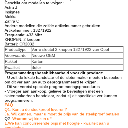
Geschikt om modellen te volgen:
Astra J
Insignes
Mokka
Zafira C
Andere modellen die zelfde artikelnummer gebruiken
Artikelnummer: 13271922
Frequentie: 433 Mhz
KNOPEN: 2 knopen
Batterij: CR2032
Producttype
Verre sleutel 2 knopen 13271922 van Opel
Voorwaarde
Nieuwe OEM
Pakket
Karton
Kwaliteit
Beter
Programmeringsbeschikbaarheid voor dit product:
- U zult de lokale handelaar of de slotenmaker moeten bezoeken
om dit ver aan uw auto geprogrammeerd te krijgen.
- Dit ver vereist speciale programmeringsprocedures.
- Vroeger aan aankoop, gelieve te bevestigen met een
slotenmaker/een handelaar, zodat zij dit specifieke ver kunnen
programmeren.
FAQ
Q1: Kunt u de steekproef leveren?
Ja. Wij kunnen, maar u moet de prijs van de steekproef betalen
Q2.
Waarom wij kiezen u?
1.We kan concurrerende prijs met hoogte - kwaliteit aan u
aanbieden.