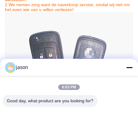
2.We nemen zorg want de naverkoop servise, omdat wij niet om
het even wie van u willen verliezen!
jason
6:03 PM
Good day, what product are you looking for?
Markeringen:
Vauxhall Astrasleutel FOB
Vauxhall De Sleutel Van Corsad FOB