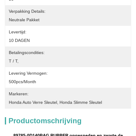
Verpakking Details:
Neutrale Pakket
Levertijd:
10 DAGEN
Betalingscondities:
T / T,
Levering Vermogen:
500pcs/month
Markeren:
Honda Auto Verre Sleutel
, 
Honda Slimme Sleutel
Productomschrijving
89785-0D140BAG RUBBER ongesneden en zwarte de