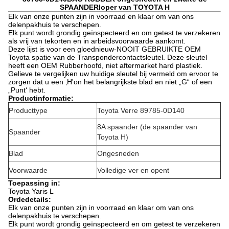
SPAANDERloper van TOYOTA H
Elk van onze punten zijn in voorraad en klaar om van ons
delenpakhuis te verschepen.
Elk punt wordt grondig geïnspecteerd en om getest te verzekeren
als vrij van tekorten en in arbeidsvoorwaarde aankomt.
Deze lijst is voor een gloednieuw-NOOIT GEBRUIKTE OEM
Toyota spatie van de Transpondercontactsleutel. Deze sleutel
heeft een OEM Rubberhoofd, niet aftermarket hard plastiek.
Gelieve te vergelijken uw huidige sleutel bij vermeld om ervoor te
zorgen dat u een ‚H'on het belangrijkste blad en niet „G“ of een
„Punt‘ hebt.
Productinformatie:
Producttype
Toyota Verre 89785-0D140
8A spaander (de spaander van
Spaander
Toyota H)
Blad
Ongesneden
Voorwaarde
Volledige ver en opent
Toepassing in:
Toyota Yaris L
Ordedetails:
Elk van onze punten zijn in voorraad en klaar om van ons
delenpakhuis te verschepen.
Elk punt wordt grondig geïnspecteerd en om getest te verzekeren