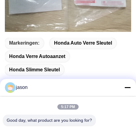
Markeringen:
Honda Auto Verre Sleutel
Honda Verre Autoaanzet
Honda Slimme Sleutel
jason
Snel contact
5:17 PM
Good day, what product are you looking for?
Adres
7089 Zhongchun Rd Minhang District 201101 Shanghai