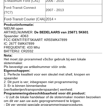
S-Maximum Ford (CA1)
2006 - 2015
Ford-Transit Connect
2007 - 2013
(TC7)
Ford-Transit Courier (C4A)
2014 +
Productinformatie:
NIEUW open
ARTIKELNUMMER:
De BEDELAARS van 2S6T1 5K601
Spaander: 4D63
FCC IDENTITEITSKAART: KR55WK47899
IC: 267T 5WK47899
FREQUENTIE: 433 Mhz
BATTERIJ: CR2032
Nota:
Het moet zijn prorammed v3o3or gebruik bij een lokale
slotenmaker.
Pls bevestigt uw artikelnummer vóór orde.
Eigenschappen:
1. Perfecte kwaliteit voor een sleutel met shell, knopen en
spaander
2. Dit punt is ver; inbegrepen niet programmering
3. Er is binnen binnenlandse
(ver/batterijen/transponderspaander) eenheid.
Programmeringsbeschikbaarheid voor dit product:
- U zult de lokale handelaar of de slotenmaker moeten bezoeken
om dit ver aan uw auto geprogrammeerd te krijgen.
- Dit ver vereist speciale programmeringsprocedures.