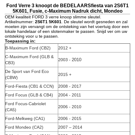
Ford Verre 3 knoopt de BEDELAARSfiesta van 2S6T1
5K601, Fusie, c-Maximum Nadruk dicht, Mondeo
OEM kwaliteit FORD 3 verre knoop slimme sleutel.
Artikelnummer:
2S6T1 5K601
. De sleutel wordt gesneden en zal
moeten zijn vervangt om de ontsteking van het voertuig door een
lokale handelaar of een slotenmaker te passen. Snijd ver om uw
ontsteking voor u te passen.
Toepassing in:
B-Maximum Ford (CB2)
2012 +
C-Maximum Ford (GLB &
2003 -
2010
CB3)
De Sport van Ford Eco
2015 +
(CBW)
Ford-Fiesta (CB1 & CCN)
2008 - 2017
Ford Focus (GLB & CB4)
2004 - 2011
Ford Focus-Cabriolet
2006 - 2010
(CA5)
Ford-Melkweg (CA1)
2006 - 2015
Ford Mondeo (CA2)
2007 – 2014