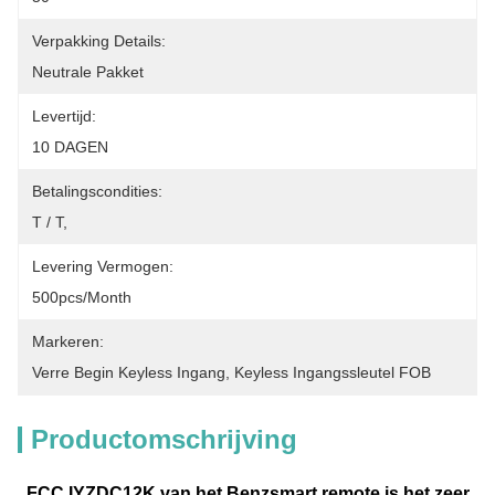
Verpakking Details:
Neutrale Pakket
Levertijd:
10 DAGEN
Betalingscondities:
T / T,
Levering Vermogen:
500pcs/month
Markeren:
Verre Begin Keyless Ingang
, 
Keyless Ingangssleutel FOB
Productomschrijving
FCC IYZDC12K van het Benzsmart remote is het zeer