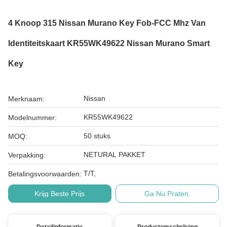
4 Knoop 315 Nissan Murano Key Fob-FCC Mhz Van
Identiteitskaart KR55WK49622 Nissan Murano Smart
Key
Nissan
Merknaam:
KR55WK49622
Modelnummer:
50 stuks
MOQ:
NETURAL PAKKET
Verpakking:
T/T,
Betalingsvoorwaarden:
Krijg Beste Prijs
Ga Nu Praten.