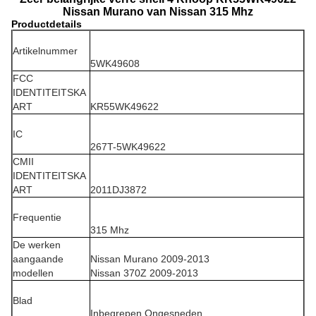
Nissan Murano van Nissan 315 Mhz
Productdetails
Artikelnummer
5WK49608
FCC
IDENTITEITSKA
ART
KR55WK49622
IC
267T-5WK49622
CMII
IDENTITEITSKA
ART
2011DJ3872
Frequentie
315 Mhz
De werken
aangaande
Nissan Murano 2009-2013
modellen
Nissan 370Z 2009-2013
Blad
Inbegrepen Ongesneden