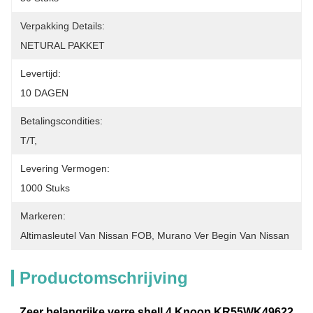
Verpakking Details:
NETURAL PAKKET
Levertijd:
10 DAGEN
Betalingscondities:
T/T,
Levering Vermogen:
1000 Stuks
Markeren:
Altimasleutel Van Nissan FOB
, 
Murano Ver Begin Van Nissan
Productomschrijving
Zeer belangrijke verre shell 4 Knoop KR55WK49622