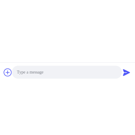
Photo
Video Call
Audio Call