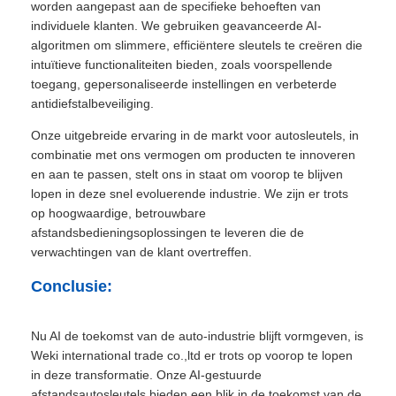
worden aangepast aan de specifieke behoeften van
individuele klanten. We gebruiken geavanceerde AI-
algoritmen om slimmere, efficiëntere sleutels te creëren die
intuïtieve functionaliteiten bieden, zoals voorspellende
toegang, gepersonaliseerde instellingen en verbeterde
antidiefstalbeveiliging.
Onze uitgebreide ervaring in de markt voor autosleutels, in
combinatie met ons vermogen om producten te innoveren
en aan te passen, stelt ons in staat om voorop te blijven
lopen in deze snel evoluerende industrie. We zijn er trots
op hoogwaardige, betrouwbare
afstandsbedieningsoplossingen te leveren die de
verwachtingen van de klant overtreffen.
Conclusie:
Nu AI de toekomst van de auto-industrie blijft vormgeven, is
Weki international trade co.,ltd er trots op voorop te lopen
in deze transformatie. Onze AI-gestuurde
afstandsautosleutels bieden een blik in de toekomst van de