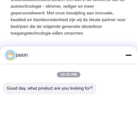
autotechnologie - slimmer, veiliger en meer
gepersonaliseerd. Met onze toewijding aan innovatie,
kwaliteit en klanttevredenheid zijn wij de ideale partner voor
bedrijven die de volgende generatie sleutelloze
toegangstechnologie willen omarmen.
jason
Snel contact
10:32 PM
Good day, what product are you looking for?
Adres
7089 Zhongchun Rd Minhang District 201101 Shanghai
China
Tel.
86-21-59176316
E-mail