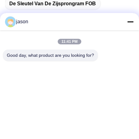
De Sleutel Van De Zijsprongram FOB
jason
Snel contact
11:41 PM
Good day, what product are you looking for?
Adres
7089 Zhongchun Rd Minhang District 201101 Shanghai
China
Tel.
86-21-59176316
E-mail
sales@wekipart.com