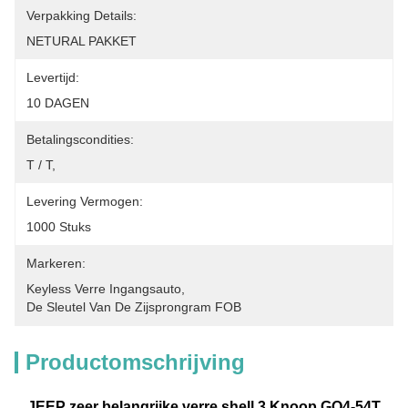
Verpakking Details:
NETURAL PAKKET
Levertijd:
10 DAGEN
Betalingscondities:
T / T,
Levering Vermogen:
1000 Stuks
Markeren:
Keyless Verre Ingangsauto
, 
De Sleutel Van De Zijsprongram FOB
Productomschrijving
JEEP zeer belangrijke verre shell 3 Knoop GQ4-54T