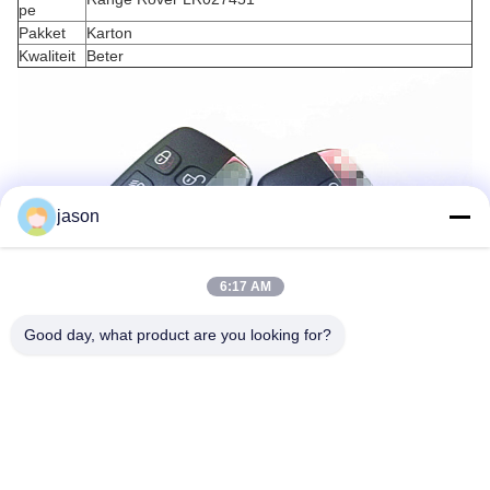
pe
Pakket
Karton
Kwaliteit
Beter
jason
6:17 AM
Good day, what product are you looking for?
Markeringen:
VW-Autosleutel
Slimme Autosleutel
FOB- Tiksleutel