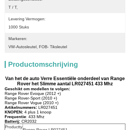
T / T,
Levering Vermogen:
1000 Stuks
Markeren:
VW-Autosleutel
, 
FOB- Tiksleutel
Productomschrijving
Van het de auto Verre Essentiële onderdeel van Range
Rover het Slimme aantal LR027451 433 Mhz
Geschikt om modellen te volgen:
Range Rover Evoque (2012 +)
Range Rover-Sport (2010 +)
Range Rover Vogue (2010 +)
Artikelnummers:
LR027451
KNOPEN:
4 plus 1 knoop
Frequentie
: 433 Mhz
Batterij:
CR2032
Productty
Range Rover LR027451